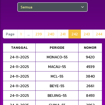
Anda telah mengaktifkan Boost
Anda telah mengaktifkan Boost
Page
1
...
239
240
241
242
243
244
TANGGAL
PERIODE
NOMOR
24-11-2025
MONACO-55
9420
24-11-2025
MACAU-55
4939
24-11-2025
MCL-55
3840
24-11-2025
BEYE-55
2661
24-11-2025
BEIJING-55
8493