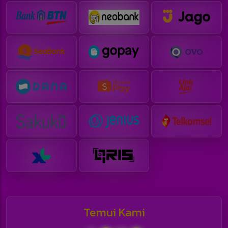
Temui Kami