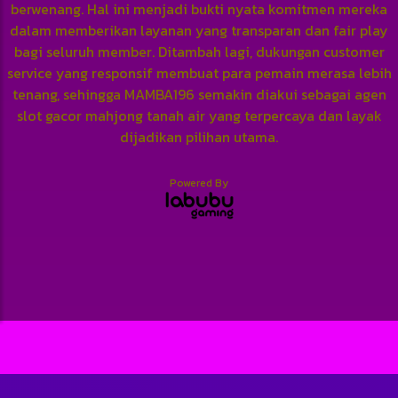
berwenang. Hal ini menjadi bukti nyata komitmen mereka
dalam memberikan layanan yang transparan dan fair play
bagi seluruh member. Ditambah lagi, dukungan customer
service yang responsif membuat para pemain merasa lebih
tenang, sehingga MAMBA196 semakin diakui sebagai agen
slot gacor mahjong tanah air yang terpercaya dan layak
dijadikan pilihan utama.
Powered By