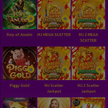
Fury of Anubis
MJ MEGA SCATTER
MJ 2 MEGA
SCATTER
Piggy Gold
MJ Scatter
MJ 2 Scatter
Jackpot
Jackpot