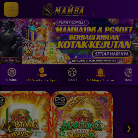
CASINO
MJ Scatter Jackpot
SPORT
MJ Mega Scatter
TOGEL
❮
❯