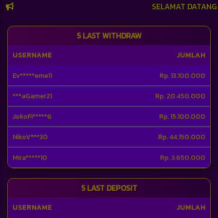
SELAMAT DATANG DI MAMBA196 | AGEN SLO
5 LAST WITHDRAW
USERNAME
JUMLAH
JokoFi*****6
Rp. 15.100.000
NikoV***30
Rp. 44.150.000
Mira*****10
Rp. 3.650.000
S****X7
Rp. 43.650.000
5 LAST DEPOSIT
USERNAME
JUMLAH