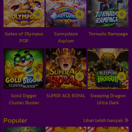
Gates of Olympus
Sunnydaze
Tornado Rampage
POP
Asylum
Gold Digger
SUPER ACE ROYAL
Sleeping Dragon
Cluster Buster
Ultra Dark
Populer
Lihat lebih banyak