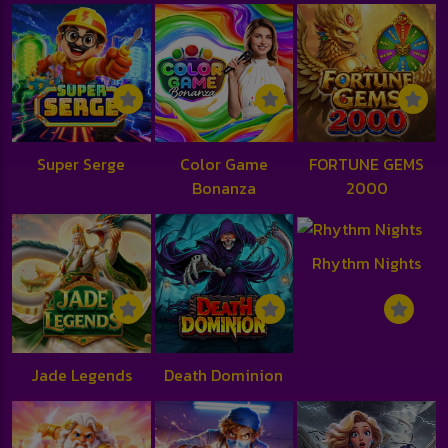
Super Serge
Color Game
FORTUNE GEMS
Bonanza
2000
Rhythm Nights
Jade Legends
Death Dominion