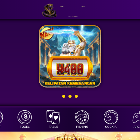
T
TOGEL
TABLE
FISHING
COCK F.
ARC