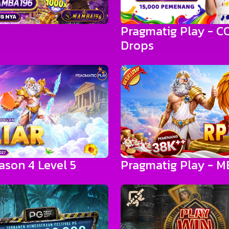
Pragmatig Play - 
Drops
son 4 Level 5
Pragmatig Play - 