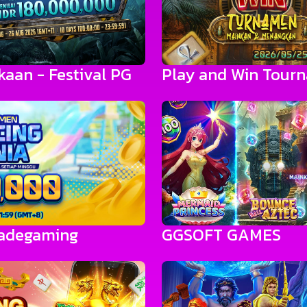
aan - Festival PG
Play and Win Tour
padegaming
GGSOFT GAMES