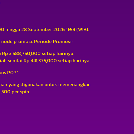
P
00 hingga 28 September 2026 11:59 (WIB).
periode promosi. Periode Promosi:
i Rp 3,588,750,000 setiap harinya.
h senilai Rp 441,375,000 setiap harinya.
pus POP”.
ruhan yang digunakan untuk memenangkan
,500 per spin.