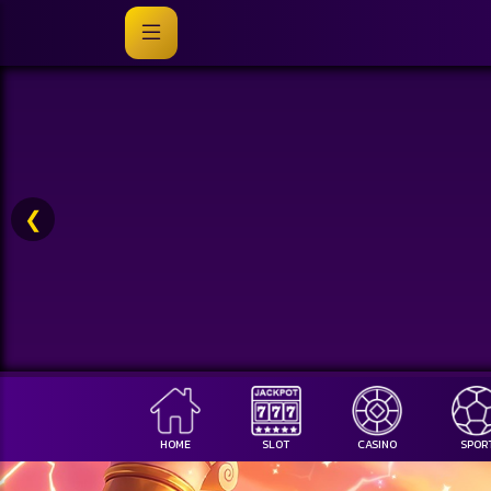
❮
HOME
SLOT
CASINO
SPOR