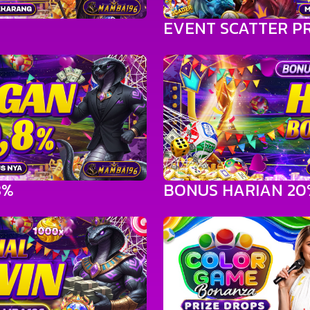
EVENT SCATTER P
8%
BONUS HARIAN 2