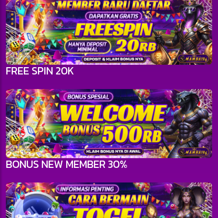
FREE SPIN 20K
BONUS NEW MEMBER 30%