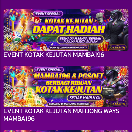
EVENT KOTAK KEJUTAN MAMBA196
EVENT KOTAK KEJUTAN MAHJONG WAYS
MAMBA196