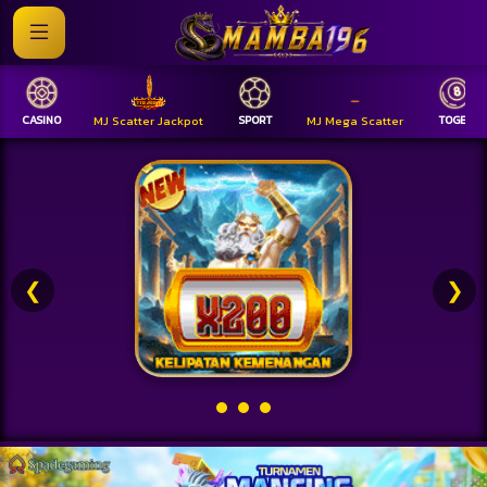
CASINO
MJ Scatter Jackpot
SPORT
MJ Mega Scatter
TOGEL
❮
❯