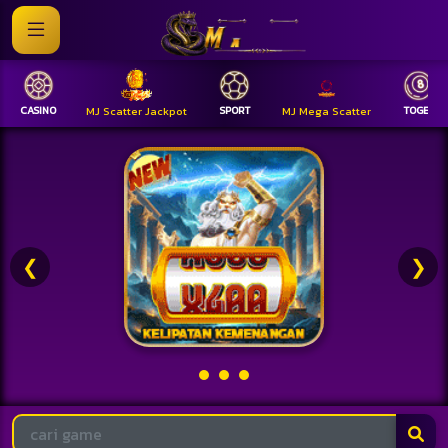
CASINO
MJ Scatter Jackpot
SPORT
MJ Mega Scatter
TOGEL
❮
❯