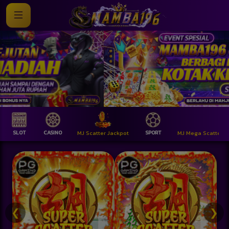
CASINO
MJ Scatter Jackpot
SPORT
MJ Mega Scatter
TOGEL
❮
❯