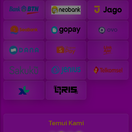
Temui Kami