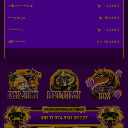
***raJoy4
Rp. 350.000
T******77
Rp. 200.000
Alif******1
Rp. 650.000
H****aX8
Rp. 500.000
IDR 17.374.350.247,16