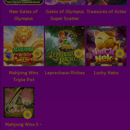
New Gates of
Gates of Olympus
Treasures of Aztec
Olympus
Super Scatter
Mahjong Wins
Leprechaun Riches
Lucky Neko
Triple Pot
Mahjong Wins 3 -