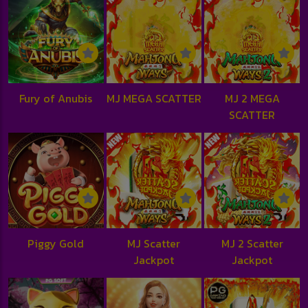
Fury of Anubis
MJ MEGA SCATTER
MJ 2 MEGA
SCATTER
Piggy Gold
MJ Scatter
MJ 2 Scatter
Jackpot
Jackpot