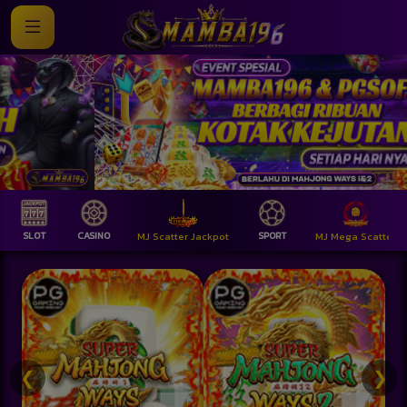
SLOT
CASINO
MJ Scatter Jackpot
SPORT
MJ Mega Scatter
❮
❯