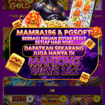
Piggy Gold
Mahjong Ways
Gates of Olympus
Roulette
24D Spin
Mahjong Ways 2
Gates of Olympus
1000
OK