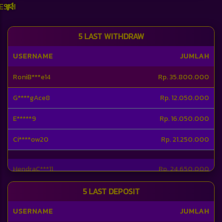
SELAMAT DATAN
5 LAST WITHDRAW
USERNAME
JUMLAH
G****gAce8
Rp. 12.050.000
E*****9
Rp. 16.050.000
Ci****ow20
Rp. 21.250.000
HendraC***11
Rp. 24.650.000
5 LAST DEPOSIT
USERNAME
JUMLAH