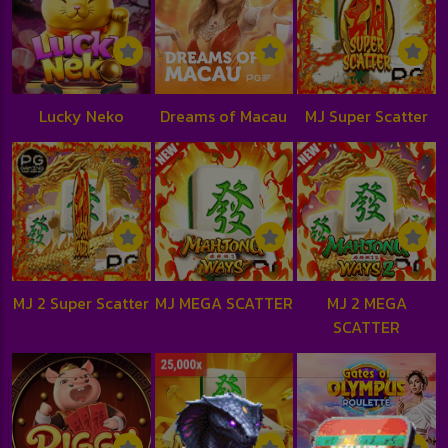
Lucky Neko
Dreams of Macau
MJ Super Scatter
MJ 2 Super Scatter
MJ MEGA SCATTER
MJ 2 MEGA
SCATTER