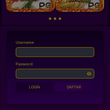
Anda telah mengaktifkan Boost
Anda telah mengaktifkan Boost
Username
Password
LOGIN
DAFTAR