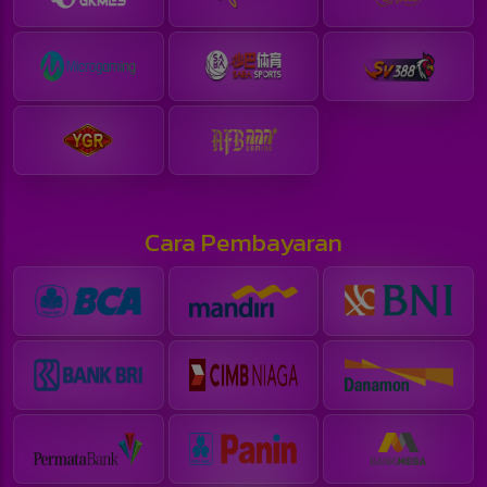
Cara Pembayaran