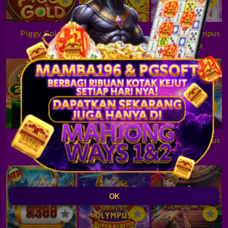
Piggy Gold
Mahjong Ways
Gates of Olympus
Roulette
24D Spin
Mahjong Ways 2
Gates of Olympus
1000
OK