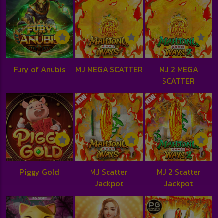
Fury of Anubis
MJ MEGA SCATTER
MJ 2 MEGA
SCATTER
Piggy Gold
MJ Scatter
MJ 2 Scatter
Jackpot
Jackpot