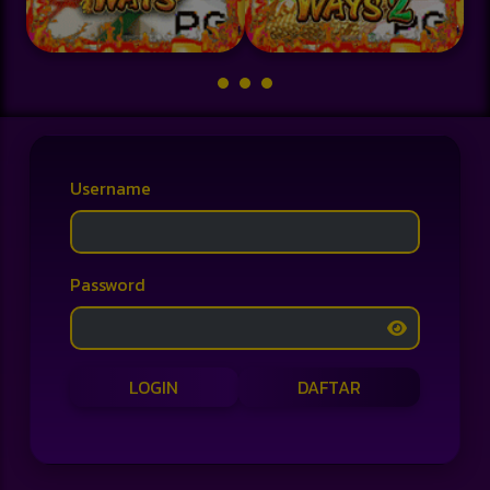
Anda telah mengaktifkan Boost
Anda telah mengaktifkan Boost
Username
Password
LOGIN
DAFTAR