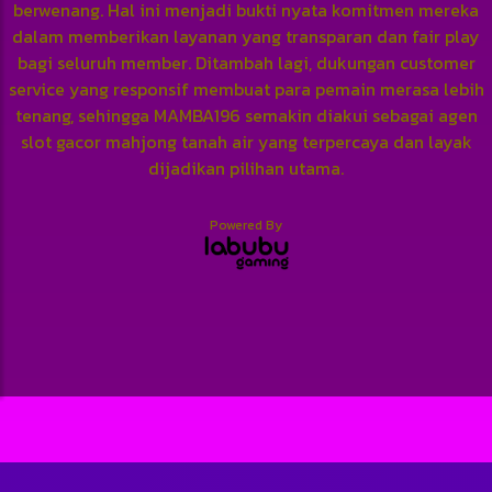
berwenang. Hal ini menjadi bukti nyata komitmen mereka
dalam memberikan layanan yang transparan dan fair play
bagi seluruh member. Ditambah lagi, dukungan customer
service yang responsif membuat para pemain merasa lebih
tenang, sehingga MAMBA196 semakin diakui sebagai agen
slot gacor mahjong tanah air yang terpercaya dan layak
dijadikan pilihan utama.
Powered By