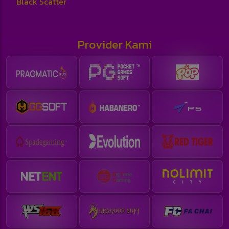
Black Scatter
Provider Kami