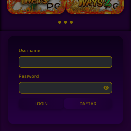
Anda telah mengaktifkan Boost
Anda telah mengaktifkan Boost
Username
Password
LOGIN
DAFTAR