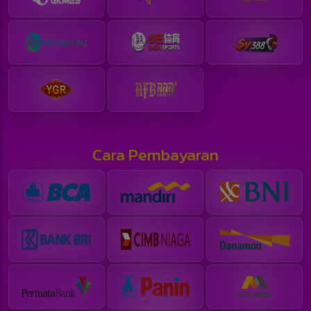
Cara Pembayaran