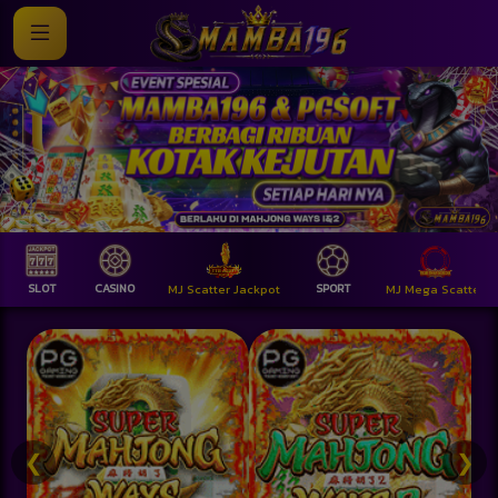
SLOT
CASINO
MJ Scatter Jackpot
SPORT
MJ Mega Scatter
❮
❯