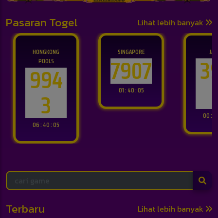
Pasaran Togel
Lihat lebih banyak
HONGKONG
SINGAPORE
JAP
7907
3
POOLS
994
01 : 40 : 03
3
00 : 4
06 : 40 : 03
Terbaru
Lihat lebih banyak