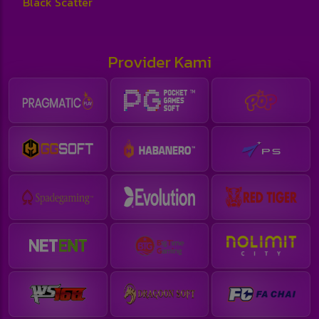
Black Scatter
Provider Kami