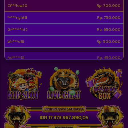
*****right11
Rp. 750.000
Gi******ht2
Rp. 650.000
Wir***o18
Rp. 500.000
Ad*****18
Rp. 450.000
IDR 17.373.967.910,02