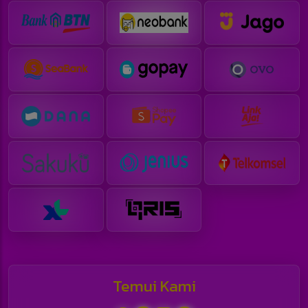
Temui Kami