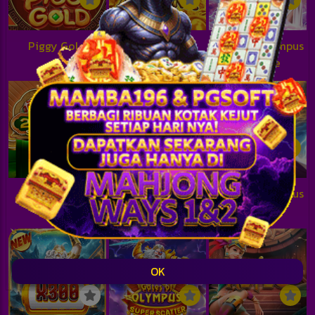
Piggy Gold
Mahjong Ways
Gates of Olympus
Roulette
24D Spin
Mahjong Ways 2
Gates of Olympus
1000
OK