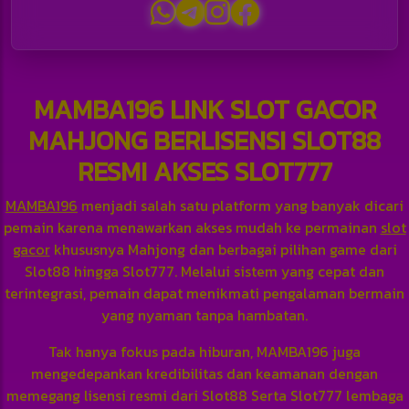
MAMBA196 LINK SLOT GACOR
MAHJONG BERLISENSI SLOT88
RESMI AKSES SLOT777
MAMBA196
menjadi salah satu platform yang banyak dicari
pemain karena menawarkan akses mudah ke permainan
slot
gacor
khususnya Mahjong dan berbagai pilihan game dari
Slot88 hingga Slot777. Melalui sistem yang cepat dan
terintegrasi, pemain dapat menikmati pengalaman bermain
yang nyaman tanpa hambatan.
Tak hanya fokus pada hiburan, MAMBA196 juga
mengedepankan kredibilitas dan keamanan dengan
memegang lisensi resmi dari Slot88 Serta Slot777 lembaga