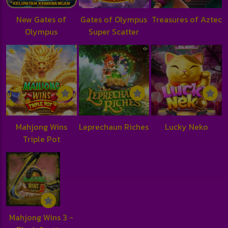
New Gates of
Gates of Olympus
Treasures of Aztec
Olympus
Super Scatter
Mahjong Wins
Leprechaun Riches
Lucky Neko
Triple Pot
Mahjong Wins 3 -