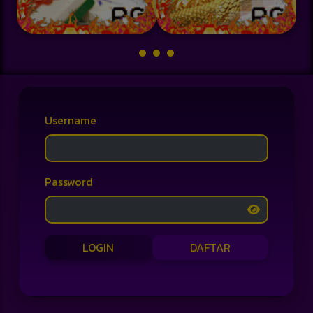
Anda telah mengaktifkan Boost
Anda telah mengaktifkan Boost
Username
Password
LOGIN
DAFTAR