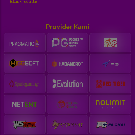
Black Scatter
Provider Kami