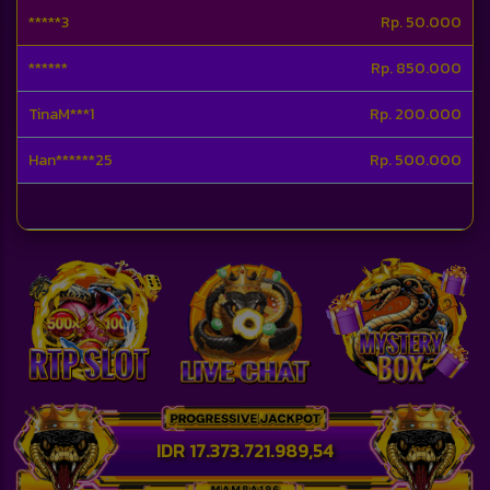
******
Rp. 850.000
TinaM***1
Rp. 200.000
Han******25
Rp. 500.000
NoviE*****4
Rp. 450.000
IDR 17.373.722.029,98