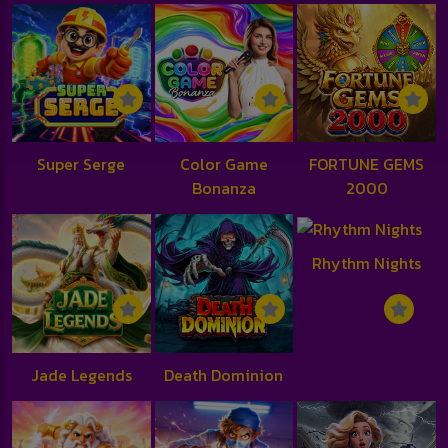
Super Serge
Color Game
FORTUNE GEMS
Bonanza
2000
Rhythm Nights
Jade Legends
Death Dominion