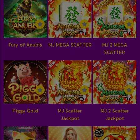
Fury of Anubis
MJ MEGA SCATTER
MJ 2 MEGA
SCATTER
Piggy Gold
MJ Scatter
MJ 2 Scatter
Jackpot
Jackpot