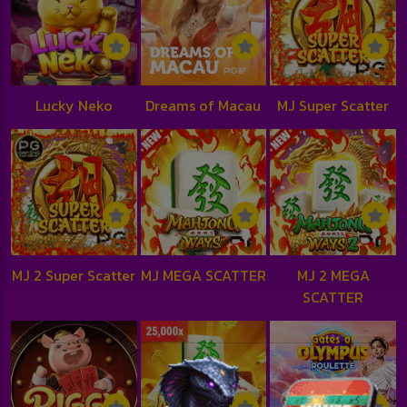
Lucky Neko
Dreams of Macau
MJ Super Scatter
MJ 2 Super Scatter
MJ MEGA SCATTER
MJ 2 MEGA
SCATTER