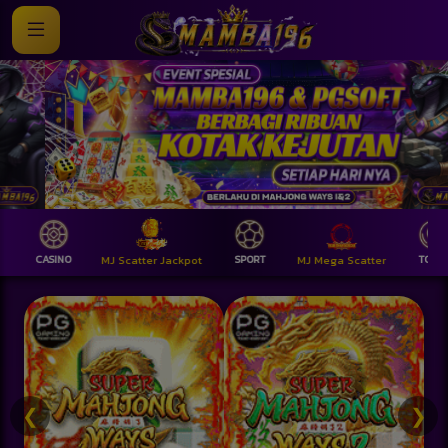
CASINO
MJ Scatter Jackpot
SPORT
MJ Mega Scatter
TOGEL
❮
❯