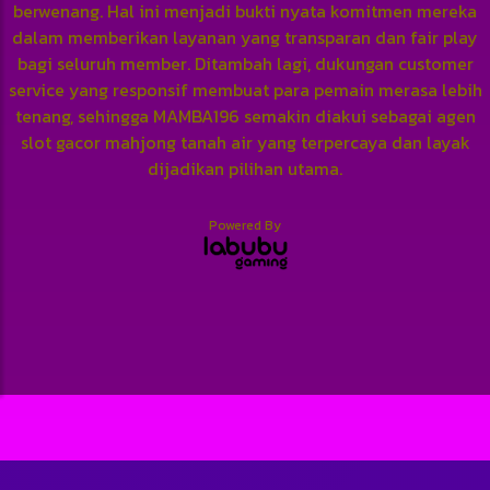
berwenang. Hal ini menjadi bukti nyata komitmen mereka
dalam memberikan layanan yang transparan dan fair play
bagi seluruh member. Ditambah lagi, dukungan customer
service yang responsif membuat para pemain merasa lebih
tenang, sehingga MAMBA196 semakin diakui sebagai agen
slot gacor mahjong tanah air yang terpercaya dan layak
dijadikan pilihan utama.
Powered By