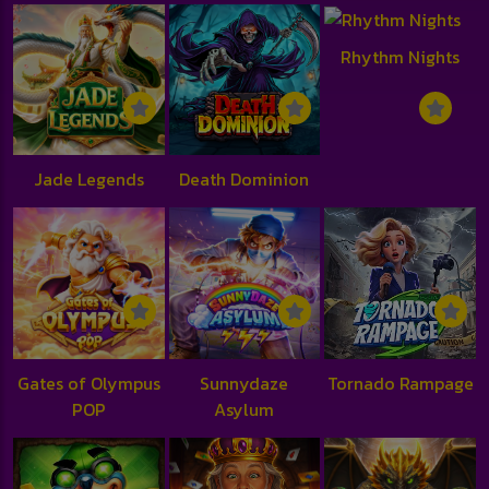
Rhythm Nights
Jade Legends
Death Dominion
Gates of Olympus
Sunnydaze
Tornado Rampage
POP
Asylum