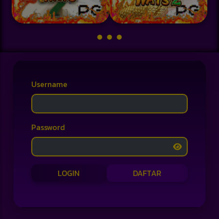
Anda telah mengaktifkan Boost
Anda telah mengaktifkan Boost
Username
Password
LOGIN
DAFTAR