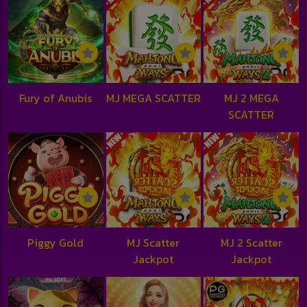
Fury of Anubis
MJ MEGA SCATTER
MJ 2 MEGA
SCATTER
Piggy Gold
MJ Scatter
MJ 2 Scatter
Jackpot
Jackpot