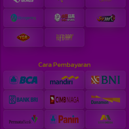
Cara Pembayaran