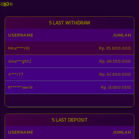
SELAMAT DAT
5 LAST WITHDRAW
USERNAME
JUMLAH
Gita***ght2
Rp. 48.550.000
A***r77
Rp. 42.650.000
R******wer14
Rp. 13.850.000
*****Joy4
Rp. 7.850.000
5 LAST DEPOSIT
USERNAME
JUMLAH