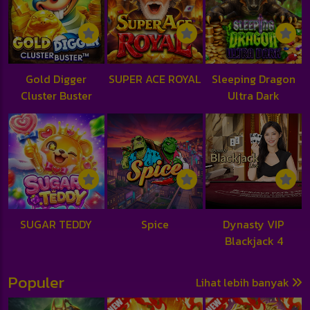
Gold Digger
SUPER ACE ROYAL
Sleeping Dragon
Cluster Buster
Ultra Dark
SUGAR TEDDY
Spice
Dynasty VIP
Blackjack 4
Populer
Lihat lebih banyak