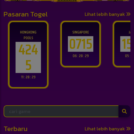
Pasaran Togel
Lihat lebih banyak
HONGKONG
SINGAPORE
JAP
0715
15
POOLS
424
06 : 28 : 27
05 : 2
5
11 : 28 : 27
Terbaru
Lihat lebih banyak