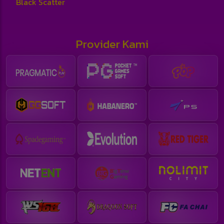
Black Scatter
Provider Kami