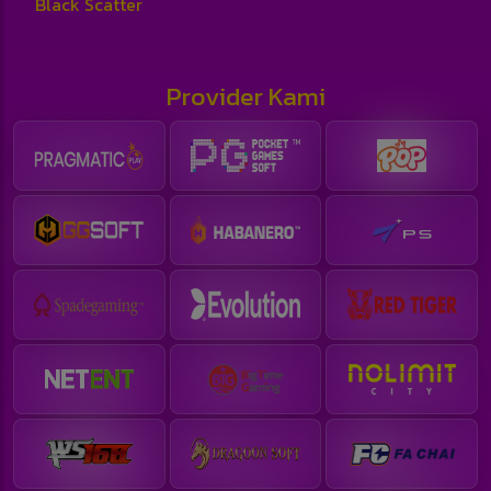
Black Scatter
Provider Kami