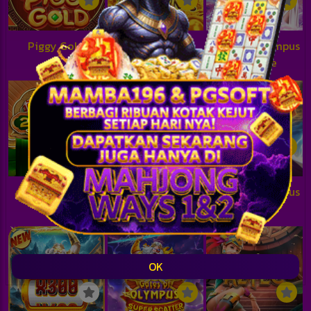
Piggy Gold
Mahjong Ways
Gates of Olympus
Roulette
24D Spin
Mahjong Ways 2
Gates of Olympus
1000
OK