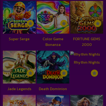
Super Serge
Color Game
FORTUNE GEMS
Bonanza
2000
Rhythm Nights
Jade Legends
Death Dominion