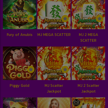
Fury of Anubis
MJ MEGA SCATTER
MJ 2 MEGA
SCATTER
Piggy Gold
MJ Scatter
MJ 2 Scatter
Jackpot
Jackpot