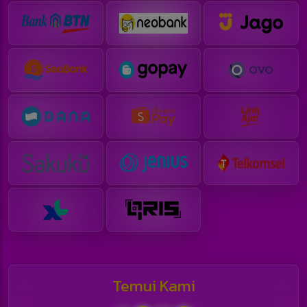
Temui Kami