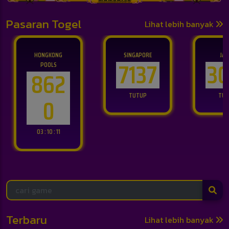
Pasaran Togel
Lihat lebih banyak
HONGKONG
SINGAPORE
JAP
7137
30
POOLS
862
TUTUP
TUT
0
03 : 10 : 09
Terbaru
Lihat lebih banyak