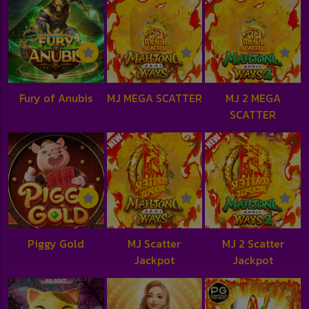
Fury of Anubis
MJ MEGA SCATTER
MJ 2 MEGA
SCATTER
Piggy Gold
MJ Scatter
MJ 2 Scatter
Jackpot
Jackpot