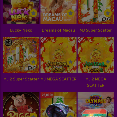
Lucky Neko
Dreams of Macau
MJ Super Scatter
MJ 2 Super Scatter
MJ MEGA SCATTER
MJ 2 MEGA
SCATTER